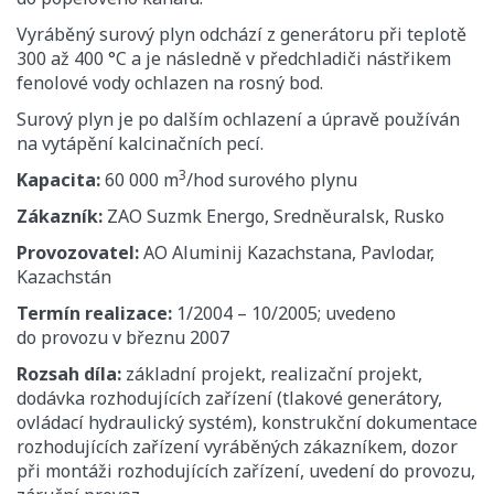
Vyráběný surový plyn odchází z generátoru při teplotě
300 až 400 °C a je následně v předchladiči nástřikem
fenolové vody ochlazen na rosný bod.
Surový plyn je po dalším ochlazení a úpravě používán
na vytápění kalcinačních pecí.
3
Kapacita:
60 000 m
/hod surového plynu
Zákazník:
ZAO Suzmk Energo, Sredněuralsk, Rusko
Provozovatel:
AO Aluminij Kazachstana, Pavlodar,
Kazachstán
Termín realizace:
1/2004 – 10/2005; uvedeno
do provozu v březnu 2007
Rozsah díla:
základní projekt, realizační projekt,
dodávka rozhodujících zařízení (tlakové generátory,
ovládací hydraulický systém), konstrukční dokumentace
rozhodujících zařízení vyráběných zákazníkem, dozor
při montáži rozhodujících zařízení, uvedení do provozu,