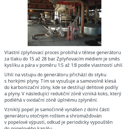
Vlastní zplyňovací proces probíhá v tělese generátoru
za tlaku do 15 až 28 bar. Zplyňovacím médiem je směs
kyslíku a pára v poměru 1:5 až 1:8 podle vlastností uhlí.
Uhlí na vstupu do generátoru přichází do styku
s horkými plyny. Tím se vysušuje a samovolně klesá
do karbonizační zóny, kde se destilují dehtové podíly
a plyny. V následující redukční zóně vzniká koks, který
podléhá v oxidační zóně úplnému zplynění.
Vzniklý popel je samočinně vynášen z dolní části
generátoru otočným roštem a shromažďován
v popelové výpusti, odkud je periodicky vypouštěn
do popelového kanálu.