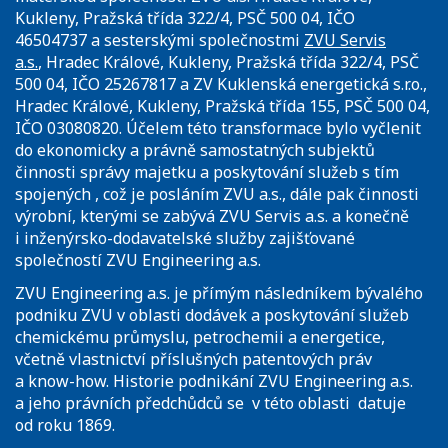
Kukleny, Pražská třída 322/4, PSČ 500 04, IČO
46504737 a sesterskými společnostmi
ZVU Servis
a.s.
, Hradec Králové, Kukleny, Pražská třída 322/4, PSČ
500 04, IČO 25267817 a ZV Kuklenská energetická s.r.o.,
Hradec Králové, Kukleny, Pražská třída 155, PSČ 500 04,
IČO 03080820. Účelem této transformace bylo vyčlenit
do ekonomicky a právně samostatných subjektů
činnosti správy majetku a poskytování služeb s tím
spojených , což je posláním ZVU a.s., dále pak činnosti
výrobní, kterými se zabývá ZVU Servis a.s. a konečně
i inženýrsko-dodavatelské služby zajišťované
společností ZVU Engineering a.s.
ZVU Engineering a.s. je přímým následníkem bývalého
podniku ZVU v oblasti dodávek a poskytování služeb
chemickému průmyslu, petrochemii a energetice,
včetně vlastnictví příslušných patentových práv
a know-how. Historie podnikání ZVU Engineering a.s.
a jeho právních předchůdců se v této oblasti datuje
od roku 1869.