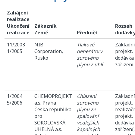
Zahájení
realizace
Ukončení
Zákazník
Rozsah
realizace
Země
Předmět
dodávk
11/2003
NIB
Tlakové
Základní
1/2005
Corporation,
generátory
projekt,
Rusko
surového
dodávka
plynu z uhlí
zařízení
1/2004
CHEMOPROJEKT
Chlazení
Základní
5/2006
a.s. Praha
surového
projekt,
Česká republika
plynu ze
realizač
pro
spalování
projekt,
SOKOLOVSKÁ
vedlejších
dodávka
UHELNÁ a.s.
kapalných
zařízení,