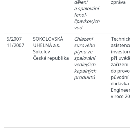
dělení
zpráva
a spalování
fenol-
čpavkových
vod
5/2007
SOKOLOVSKÁ
Chlazení
Technic
11/2007
UHELNÁ a.s.
surového
asistenc
Sokolov
plynu ze
investor
Česká republika
spalování
při uvád
vedlejších
zařízení
kapalných
do provo
produktů
původní
dodávka
Enginee
v roce 2