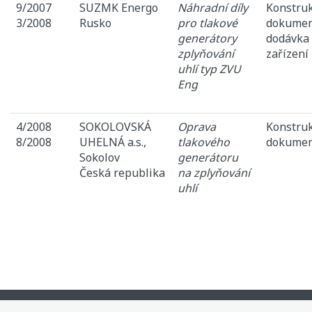
9/2007
SUZMK Energo
Náhradní díly
Konstru
3/2008
Rusko
pro tlakové
dokumen
generátory
dodávka
zplyňování
zařízení
uhlí typ ZVU
Eng
4/2008
SOKOLOVSKÁ
Oprava
Konstru
8/2008
UHELNÁ a.s.,
tlakového
dokumen
Sokolov
generátoru
Česká republika
na zplyňování
uhlí