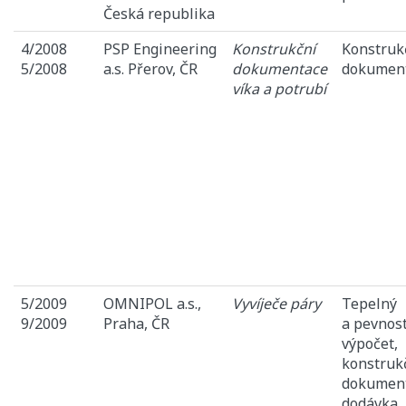
Česká republika
4/2008
PSP Engineering
Konstrukční
Konstruk
5/2008
a.s. Přerov, ČR
dokumentace
dokumen
víka a potrubí
5/2009
OMNIPOL a.s.,
Vyvíječe páry
Tepelný
9/2009
Praha, ČR
a pevnos
výpočet,
konstruk
dokument
dodávka