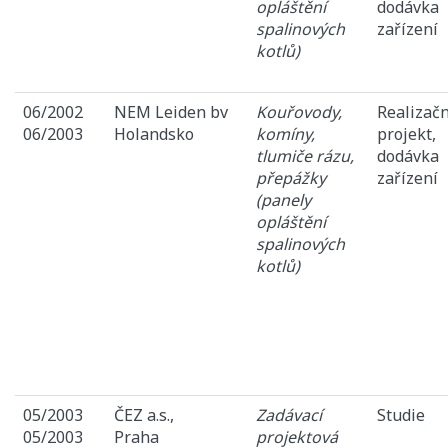
opláštění
dodávka
spalinových
zařízení
kotlů)
06/2002
NEM Leiden bv
Kouřovody,
Realizačn
06/2003
Holandsko
komíny,
projekt,
tlumiče rázu,
dodávka
přepážky
zařízení
(panely
opláštění
spalinových
kotlů)
05/2003
ČEZ a.s.,
Zadávací
Studie
05/2003
Praha
projektová