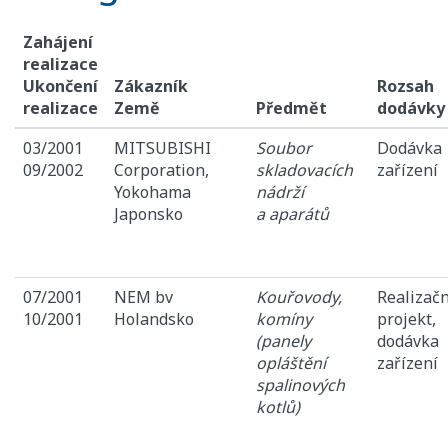
Zahájení
realizace
Ukončení
Zákazník
Rozsah
realizace
Země
Předmět
dodávky
03/2001
MITSUBISHI
Soubor
Dodávka
09/2002
Corporation,
skladovacích
zařízení
Yokohama
nádrží
Japonsko
a aparátů
07/2001
NEM bv
Kouřovody,
Realizačn
10/2001
Holandsko
komíny
projekt,
(panely
dodávka
opláštění
zařízení
spalinových
kotlů)