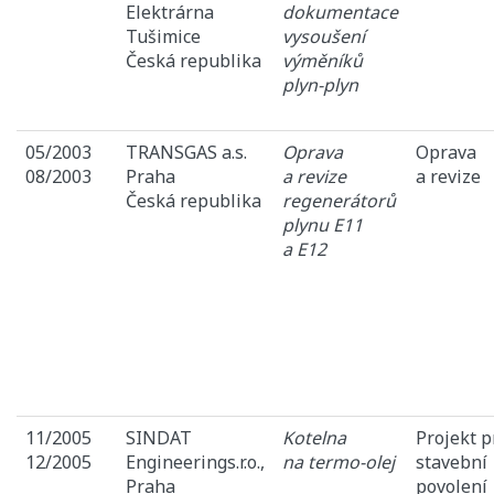
Elektrárna
dokumentace
Tušimice
vysoušení
Česká republika
výměníků
plyn-plyn
05/2003
TRANSGAS a.s.
Oprava
Oprava
08/2003
Praha
a revize
a revize
Česká republika
regenerátorů
plynu E11
a E12
11/2005
SINDAT
Kotelna
Projekt p
12/2005
Engineerings.r.o.,
na termo-olej
stavební
Praha
povolení