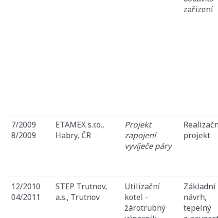
zařízení
7/2009
ETAMEX s.r.o.,
Projekt
Realizačn
8/2009
Habry, ČR
zapojení
projekt
vyvíječe páry
12/2010
STEP Trutnov,
Utilizační
Základní
04/2011
a.s., Trutnov
kotel -
návrh,
žárotrubný
tepelný