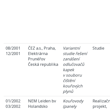
08/2001
ČEZ a.s., Praha,
Variantní
Studie
12/2001
Elektrárna
studie řešení
Prunéřov
zanášení
Česká republika
odlučovačů
kapek
v souboru
čištění
kouřových
plynů
01/2002
NEM Leiden bv
Kouřovody
Realizačn
03/2002
Holandsko
(panely
projekt,