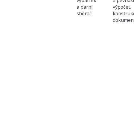
výparník
a pevnos
a parní
výpočet,
sběrač
konstruk
dokument