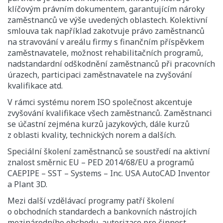
klíčovým právním dokumentem, garantujícím nároky
zaměstnanců ve výše uvedených oblastech. Kolektivní
smlouva tak například zakotvuje právo zaměstnanců
na stravování v areálu firmy s finančním příspěvkem
zaměstnavatele, možnost rehabilitačních programů,
nadstandardní odškodnění zaměstnanců při pracovních
úrazech, participaci zaměstnavatele na zvyšování
kvalifikace atd.
V rámci systému norem ISO společnost akcentuje
zvyšování kvalifikace všech zaměstnanců. Zaměstnanci
se účastní zejména kurzů jazykových, dále kurzů
z oblasti kvality, technických norem a dalších.
Speciální školení zaměstnanců se soustředí na aktivní
znalost směrnic EU – PED 2014/68/EU a programů
CAEPIPE – SST – Systems – Inc. USA AutoCAD Inventor
a Plant 3D.
Mezi další vzdělávací programy patří školení
o obchodních standardech a bankovních nástrojích
mezinárodního obchodu, autorizace pro činnost