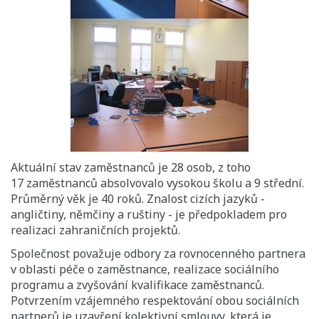
Aktuální stav zaměstnanců je 28 osob, z toho
17 zaměstnanců absolvovalo vysokou školu a 9 střední.
Průměrný věk je 40 roků. Znalost cizích jazyků -
angličtiny, němčiny a ruštiny - je předpokladem pro
realizaci zahraničních projektů.
Společnost považuje odbory za rovnocenného partnera
v oblasti péče o zaměstnance, realizace sociálního
programu a zvyšování kvalifikace zaměstnanců.
Potvrzením vzájemného respektování obou sociálních
partnerů je uzavření kolektivní smlouvy, která je